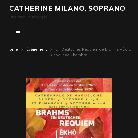
CATHERINE MILANO, SOPRANO
Un Parcours Atypique
Home
>
Événement
>
Ein Deutsches Requiem de Brahms – Êkhö
Choeur de Chambre