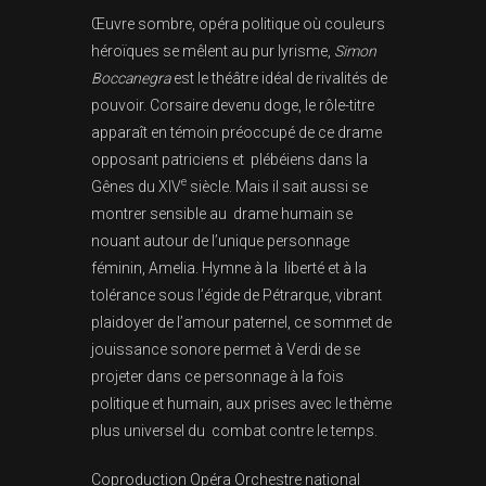
Œuvre sombre, opéra politique où couleurs
héroïques se mêlent au pur lyrisme,
Simon
Boccanegra
est le théâtre idéal de rivalités de
pouvoir. Corsaire devenu doge, le rôle-titre
apparaît en témoin préoccupé de ce drame
opposant patriciens et plébéiens dans la
e
Gênes du XIV
siècle. Mais il sait aussi se
montrer sensible au drame humain se
nouant autour de l’unique personnage
féminin, Amelia. Hymne à la liberté et à la
tolérance sous l’égide de Pétrarque, vibrant
plaidoyer de l’amour paternel, ce sommet de
jouissance sonore permet à Verdi de se
projeter dans ce personnage à la fois
politique et humain, aux prises avec le thème
plus universel du combat contre le temps.
Coproduction Opéra Orchestre national